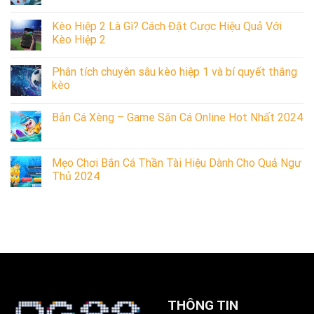
Kèo Hiệp 2 Là Gì? Cách Đặt Cược Hiệu Quả Với
Kèo Hiệp 2
Phân tích chuyên sâu kèo hiệp 1 và bí quyết thắng
kèo
Bắn Cá Xèng – Game Săn Cá Online Hot Nhất 2024
Mẹo Chơi Bắn Cá Thần Tài Hiệu Dành Cho Quả Ngư
Thủ 2024
THÔNG TIN