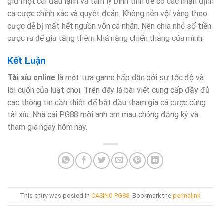
giữ một cái đầu lạnh và tâm lý bình tĩnh để có các nhận định
cá cược chính xác và quyết đoán. Không nên vội vàng theo
cược dễ bị mất hết nguồn vốn cá nhân. Nên chia nhỏ số tiền
cược ra để gia tăng thêm khả năng chiến thắng của mình.
Kết Luận
Tài xỉu online
là một tựa game hấp dẫn bởi sự tốc độ và
lôi cuốn của luật chơi. Trên đây là bài viết cung cấp đầy đủ
các thông tin cần thiết để bắt đầu tham gia cá cược cùng
tài xỉu. Nhà cái PG88 mời anh em mau chóng đăng ký và
tham gia ngay hôm nay.
This entry was posted in
CASINO PG88
. Bookmark the
permalink
.