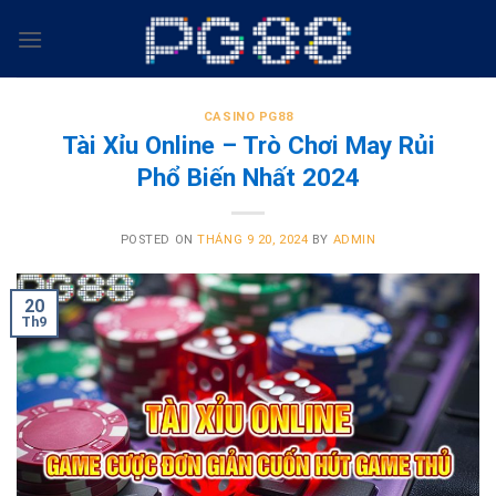
Skip
to
content
CASINO PG88
Tài Xỉu Online – Trò Chơi May Rủi
Phổ Biến Nhất 2024
POSTED ON
THÁNG 9 20, 2024
BY
ADMIN
20
Th9