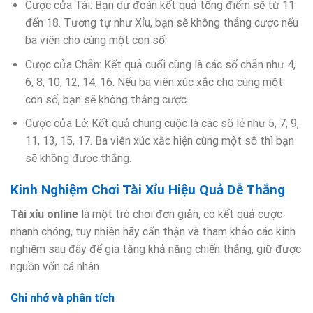
Cược cửa Tài: Bạn dự đoán kết quả tổng điểm sẽ từ 11
đến 18. Tương tự như Xỉu, bạn sẽ không thắng cược nếu
ba viên cho cùng một con số.
Cược cửa Chẵn: Kết quả cuối cùng là các số chẵn như 4,
6, 8, 10, 12, 14, 16. Nếu ba viên xúc xắc cho cùng một
con số, bạn sẽ không thắng cược.
Cược cửa Lẻ: Kết quả chung cuộc là các số lẻ như 5, 7, 9,
11, 13, 15, 17. Ba viên xúc xắc hiện cùng một số thì bạn
sẽ không được thắng.
Kinh Nghiệm Chơi Tài Xỉu Hiệu Quả Dễ Thắng
Tài xỉu online
là một trò chơi đơn giản, có kết quả cược
nhanh chóng, tuy nhiên hãy cẩn thận và tham khảo các kinh
nghiệm sau đây để gia tăng khả năng chiến thắng, giữ được
nguồn vốn cá nhân.
Ghi nhớ và phân tích