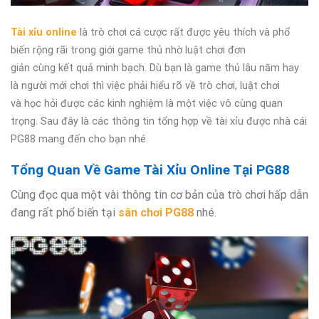
Tài xỉu online
là trò chơi
cá cược
rất
được yêu thích và
phổ
biến
rộng rãi trong
giới
game thủ
nhờ
luật chơi đơn
giản
cùng
kết quả minh bạch. Dù bạn là game thủ lâu năm hay
là người mới
chơi
thì việc
phải
hiểu
rõ
về
trò chơi, luật chơi
và
học hỏi
được
các kinh nghiệm là một việc
vô cùng
quan
trọng
. Sau đây là các
thông tin
tổng hợp về tài xỉu được nhà cái
PG88
mang
đến cho
bạn
nhé
.
Tổng Quan Về Game Tài Xỉu Online Tại PG88
Cùng đọc qua một vài thông tin cơ bản của trò chơi hấp dẫn
đang rất phổ biến tại
sân chơi PG88
nhé.