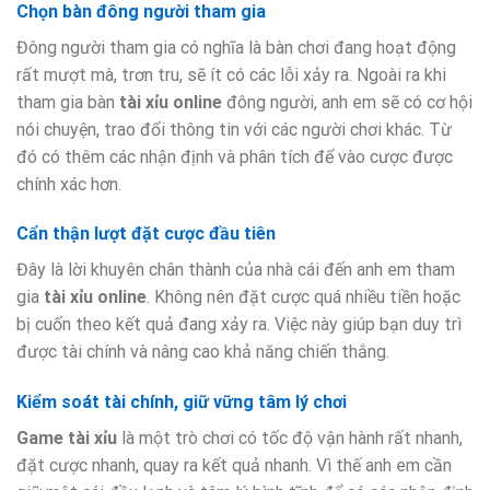
Chọn bàn đông người tham gia
Đông người tham gia có nghĩa là bàn chơi đang hoạt động
rất mượt mà, trơn tru, sẽ ít có các lỗi xảy ra. Ngoài ra khi
tham gia bàn
tài xỉu online
đông người, anh em sẽ có cơ hội
nói chuyện, trao đổi thông tin với các người chơi khác. Từ
đó có thêm các nhận định và phân tích để vào cược được
chính xác hơn.
Cẩn thận lượt đặt cược đầu tiên
Đây là lời khuyên chân thành của nhà cái đến anh em tham
gia
tài xỉu online
. Không nên đặt cược quá nhiều tiền hoặc
bị cuốn theo kết quả đang xảy ra. Việc này giúp bạn duy trì
được tài chính và nâng cao khả năng chiến thắng.
Kiểm soát tài chính, giữ vững tâm lý chơi
Game tài xỉu
là một trò chơi có tốc độ vận hành rất nhanh,
đặt cược nhanh, quay ra kết quả nhanh. Vì thế anh em cần